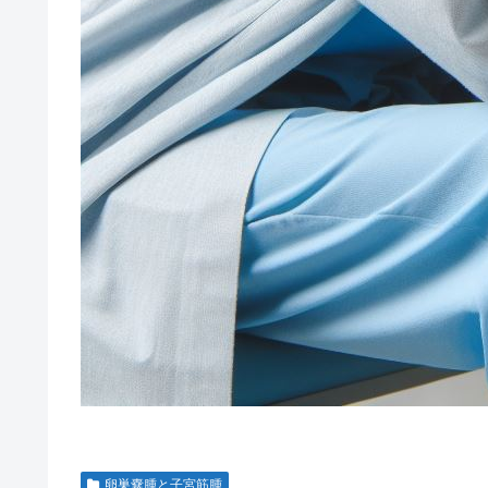
卵巣嚢腫と子宮筋腫